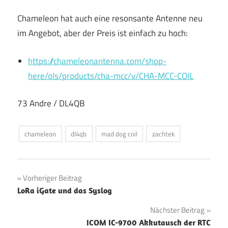
Chameleon hat auch eine resonsante Antenne neu
im Angebot, aber der Preis ist einfach zu hoch:
https://chameleonantenna.com/shop-
here/ols/products/cha-mcc/v/CHA-MCC-COIL
73 Andre / DL4QB
chameleon
dl4qb
mad dog coil
zachtek
Beitragsnavigation
Vorheriger Beitrag
LoRa iGate und das Syslog
Nächster Beitrag
ICOM IC-9700 Akkutausch der RTC