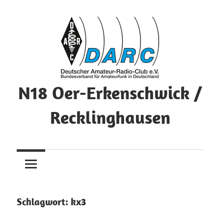
Zum
Inhalt
springen
N18 Oer-Erkenschwick /
Recklinghausen
DARC
–
N18
Schlagwort:
kx3