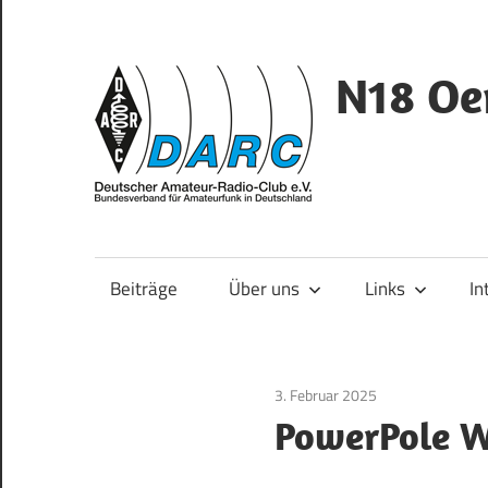
Zum
Inhalt
springen
N18 Oe
DARC
–
N18
Beiträge
Über uns
Links
In
3. Februar 2025
Allgemein
PowerPole 